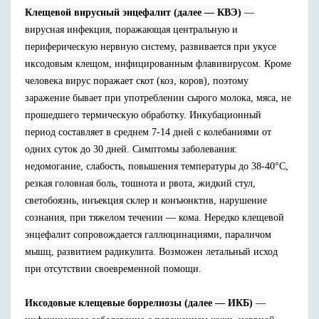
Клещевой вирусный энцефалит (далее — КВЭ)
—
вирусная инфекция, поражающая центральную и
периферическую нервную систему, развивается при укусе
иксодовым клещом, инфицированным флавивирусом. Кроме
человека вирус поражает скот (коз, коров), поэтому
заражение бывает при употреблении сырого молока, мяса, не
прошедшего термическую обработку. Инкубационный
период составляет в среднем 7-14 дней с колебаниями от
одних суток до 30 дней. Симптомы заболевания:
недомогание, слабость, повышения температуры до 38-40°С,
резкая головная боль, тошнота и рвота, жидкий стул,
светобоязнь, инъекция склер и конъюнктив, нарушение
сознания, при тяжелом течении — кома. Нередко клещевой
энцефалит сопровождается галлюцинациями, параличом
мышц, развитием радикулита. Возможен летальный исход
при отсутствии своевременной помощи.
Иксодовые клещевые боррелиозы (далее — ИКБ)
—