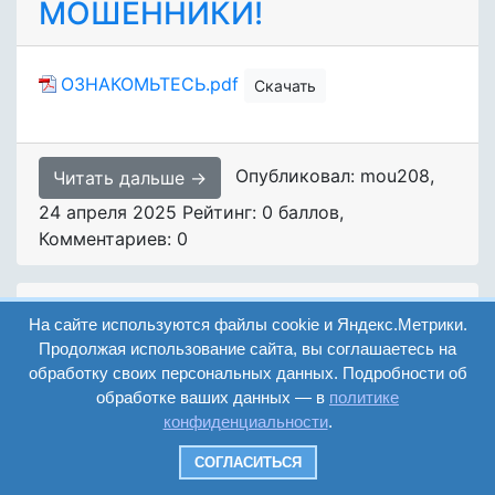
МОШЕННИКИ!
ОЗНАКОМЬТЕСЬ.pdf
Скачать
Опубликовал: mou208
,
Читать дальше →
24 апреля 2025
Рейтинг: 0 баллов
,
Комментариев: 0
Аварийные и заброшенные
На сайте используются файлы cookie и Яндекс.Метрики.
здания несут опасность.
Продолжая использование сайта, вы соглашаетесь на
обработку своих персональных данных. Подробности об
обработке ваших данных — в
политике
Памятка Аварийные и заброшенные
конфиденциальности
.
здания.docx
Скачать
СОГЛАСИТЬСЯ