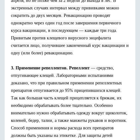
апреля, но не позже чем за 2 недели до выхода в лес. В
экстренных случаях интервал между прививками можно
сократить до двух месяцев. Ревакцинацию проводят
однократно через один год после завершения первичного
курса вакцинации, в последующем — каждые три года.
Привитым против клещевого вирусного энцефалита
считается лицо, получившее законченный курс вакцинации и
одну (или более) ревакцинацию.
3. Применение репеллентов. Репеллент
— средство,
отпугивающее клещей. Лабораторными испытаниями
доказано, что при правильном применении репеллентных
препаратов отпугивается до 95% прицепившихся клещей.
Так как большая часть клещей прицепляется к брюкам, их
необходимо обрабатывать более тщательно. Особенно
внимательно нужно обрабатывать одежду вокруг щиколоток,
коленей, бедер, талии, а также манжеты рукавов и воротник.
Способ применения и нормы расхода всех препаратов
должны быть указаны на этикетке. Для защиты детей