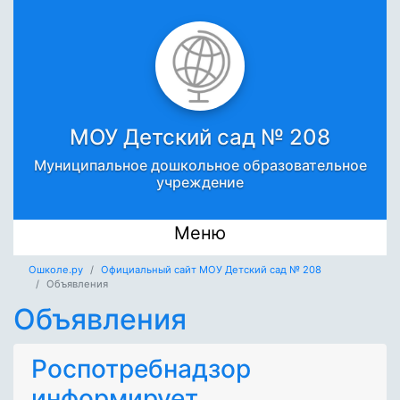
МОУ Детский сад № 208
Муниципальное дошкольное образовательное
учреждение
Меню
Ошколе.ру
Официальный сайт МОУ Детский сад № 208
Объявления
Объявления
Роспотребнадзор
информирует