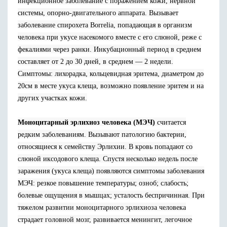
инфекционное заболевание с поражением кожи, нервной
системы, опорно-двигательного аппарата. Вызывает
заболевание спирохета Borrelia, попадающая в организм
человека при укусе насекомого вместе с его слюной, реже с
фекалиями через ранки. Инкубационный период в среднем
составляет от 2 до 30 дней, в среднем — 2 недели.
Симптомы: лихорадка, кольцевидная эритема, диаметром до
20см в месте укуса клеща, возможно появление эритем и на
других участках кожи.
Моноцитарный эрлихиоз человека (МЭЧ)
считается
редким заболеваниям. Вызывают патологию бактерии,
относящиеся к семейству Эрлихии. В кровь попадают со
слюной иксодового клеща. Спустя несколько недель после
заражения (укуса клеща) появляются симптомы заболевания
МЭЧ: резкое повышение температуры; озноб; слабость;
болевые ощущения в мышцах; усталость беспричинная. При
тяжелом развитии моноцитарного эрлихиоза человека
страдает головной мозг, развивается менингит, легочное