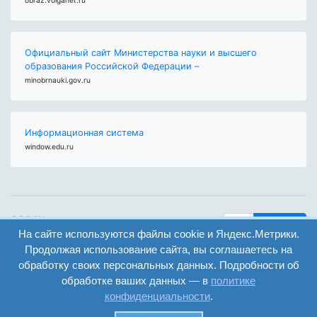
Официальный сайт Министерства науки и высшего
образования Российской Федерации –
minobrnauki.gov.ru
Информационная система
window.edu.ru
ООО "Центр
Найти
образования и
На сайте используются файлы cookie и Яндекс.Метрики.
вход
консалтинга"
Продолжая использование сайта, вы соглашаетесь на
Версия
Волгоград 2008-
обработку своих персональных данных. Подробности об
регистрация
сайта для
2026
обработке ваших данных — в
политике
слабовидящих
конфиденциальности
.
Сайт создан на
конструкторе